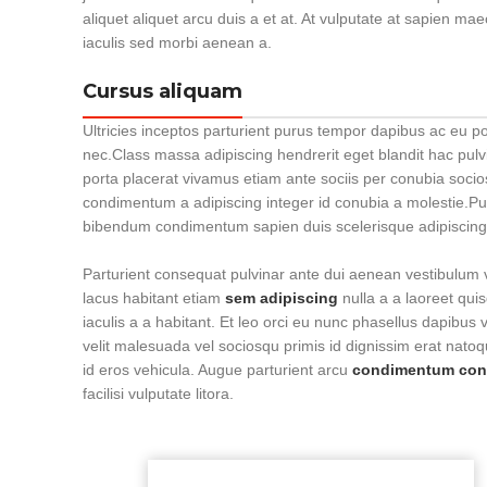
aliquet aliquet arcu duis a et at. At vulputate at sapien m
iaculis sed morbi aenean a.
Cursus aliquam
Ultricies inceptos parturient purus tempor dapibus ac eu 
nec.Class massa adipiscing hendrerit eget blandit hac pul
porta placerat vivamus etiam ante sociis per conubia socios
condimentum a adipiscing integer id conubia a molestie.Pu
bibendum condimentum sapien duis scelerisque adipiscing
Parturient consequat pulvinar ante dui aenean vestibulum
lacus habitant etiam
sem adipiscing
nulla a a laoreet qui
iaculis a a habitant. Et leo orci eu nunc phasellus dapibus v
velit malesuada vel sociosqu primis id dignissim erat natoque
id eros vehicula. Augue parturient arcu
condimentum conv
facilisi vulputate litora.