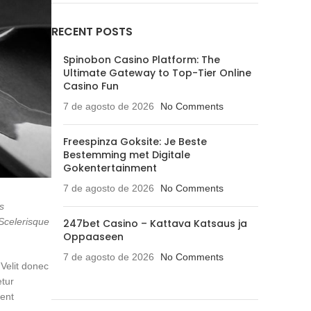
RECENT POSTS
Spinobon Casino Platform: The
Ultimate Gateway to Top-Tier Online
Casino Fun
7 de agosto de 2026
No Comments
Freespinza Goksite: Je Beste
Bestemming met Digitale
Gokentertainment
7 de agosto de 2026
No Comments
s
 Scelerisque
247bet Casino – Kattava Katsaus ja
Oppaaseen
7 de agosto de 2026
No Comments
Velit donec
etur
ient