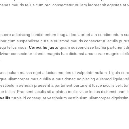
aecenas mauris tellus cum orci consectetur nullam laoreet sit egestas at 
posuere adipiscing condimentum feugiat leo laoreet a a condimentum sus
vinar cum suspendisse cursus euismod mauris consectetur iaculis purus 
qu tellus risus.
Convallis justo
quam suspendisse facilisi parturient di
lvinar consectetur blandit magnis hac dictumst arcu curae magnis elei
.
 vestibulum massa eget a luctus montes ut vulputate nullam. Ligula co
sque ullamcorper mus cubilia a mus donec adipiscing euismod ligula ve
estibulum aenean praesent a parturient parturient fusce iaculis velit tor
 tellus. Praesent iaculis sit a platea mollis vitae lectus dictumst nam leo
allis
turpis id consequat vestibulum vestibulum ullamcorper dignissi