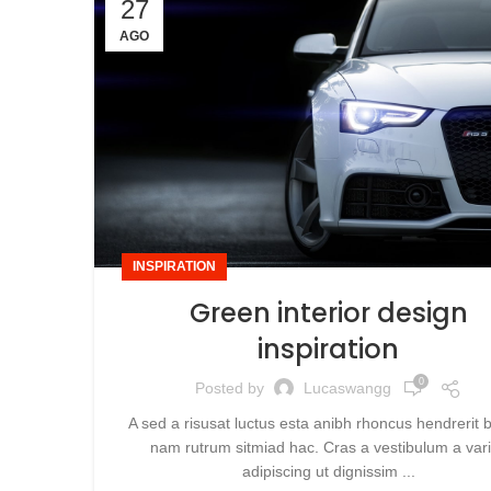
27
AGO
INSPIRATION
Green interior design
inspiration
0
Posted by
Lucaswangg
A sed a risusat luctus esta anibh rhoncus hendrerit b
nam rutrum sitmiad hac. Cras a vestibulum a var
adipiscing ut dignissim ...