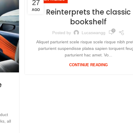
27
Reinterprets the classic
AGO
bookshelf
0
Posted by
Lucaswangg
Aliquet parturient scele risque scele risque nibh pr
parturient suspendisse platea sapien torquent feug
parturient hac amet. Vo...
CONTINUE READING
e
oduct
ks, all