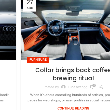
27
AGO
FURNITURE
Collar brings back coffe
brewing ritual
0
Posted by
Lucaswangg
landit
When it’s about controlling hundreds of articles, pr
ius
pages for web shops, or user profiles in social networ
CONTINUE READING