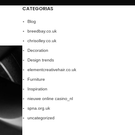
CATEGORIAS
Blog
breedbay.co.uk
chrisolley.co.uk
Decoration
Design trends
elementcreativehair.co.uk
Furniture
Inspiration
nieuwe online casino_nl
spna.org.uk
uncategorized