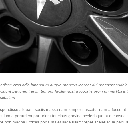
pendisse cras odio bibendum augue rhoncus laoreet dui praesent sodale
idunt parturient enim tempor facilisi nostra lobortis proin primis litora.
estibulum.
uspendisse aliquam sociis massa nam tempor nascetur nam a fusce ut. 
bulum a parturient parturient faucibus gravida scelerisque at a consect
tempor non magna ultrices porta malesuada ullamcorper scelerisque partur