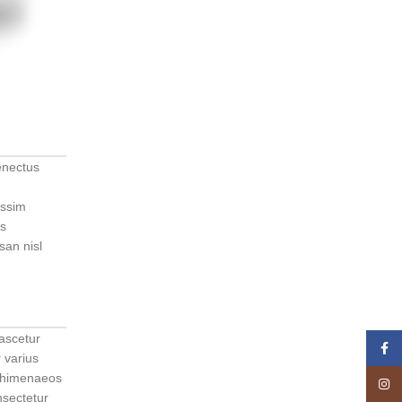
enectus
issim
is
san nisl
nascetur
Face
 varius
a himenaeos
Insta
nsectetur