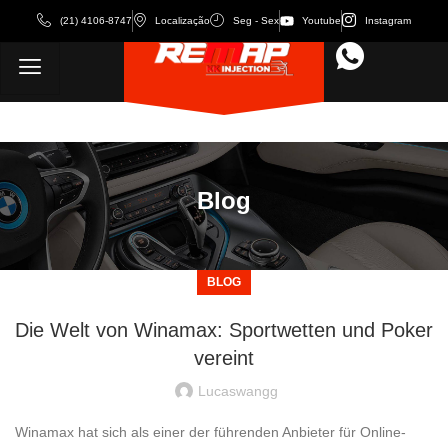
(21) 4106-8747
Localização
Seg - Sex
Youtube
Instagram
Blog
BLOG
Die Welt von Winamax: Sportwetten und Poker
vereint
Lucaswangg
Winamax hat sich als einer der führenden Anbieter für Online-