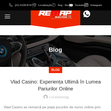
(21) 4106-8747
Localização
Seg - Sex
Youtube
Instagram
Blog
BLOG
Vlad Casino: Experiența Ultimă în Lumea
Pariurilor Online
Lucaswangg
Vlad Casino se remarcă pe piața jocurilor de noroc online prin