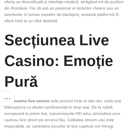
oferta sa diversificată și interfața intuitivă, atrăgând mii de jucători
din România. Fie că ești un pasionat al sloturilor clasice sau un
aventurier în lumea meselor de blackjack, această platformă îți
oferă totul la un click distanță.
Secțiunea Live
Casino: Emoție
Pură
Vlad cazino live casino
este punctul forte al site-ului, unde poți
interacționa cu dealeri profesioniști în timp real. De la ruletă
europeană la poker live, transmisiunile HD aduc atmosfera unui
cazinou fizic direct pe ecranul tău. Calitatea stream-ului este
impecabilă, iar varietatea jocurilor te ține captivat ore întregi.