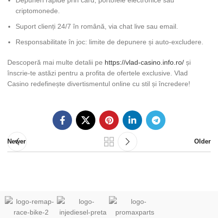
Depuneri rapide prin card, portofele electronice sau
criptomonede.
Suport clienți 24/7 în română, via chat live sau email.
Responsabilitate în joc: limite de depunere și auto-excludere.
Descoperă mai multe detalii pe
https://vlad-casino.info.ro/
și
înscrie-te astăzi pentru a profita de ofertele exclusive. Vlad
Casino redefinește divertismentul online cu stil și încredere!
Newer
Older