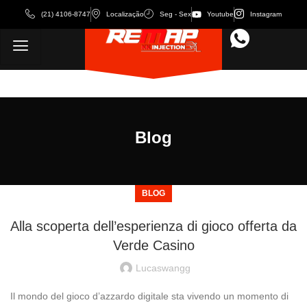
(21) 4106-8747
Localização
Seg - Sex
Youtube
Instagram
Blog
BLOG
Alla scoperta dell’esperienza di gioco offerta da
Verde Casino
Lucaswangg
Il mondo del gioco d’azzardo digitale sta vivendo un momento di