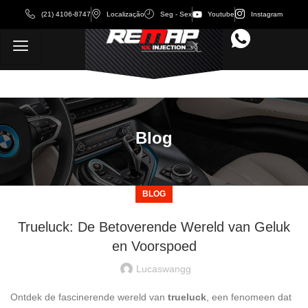
(21) 4106-8747
Localização
Seg - Sex
Youtube
Instagram
Blog
BLOG
Trueluck: De Betoverende Wereld van Geluk
en Voorspoed
Lucaswangg
Ontdek de fascinerende wereld van
trueluck
, een fenomeen dat