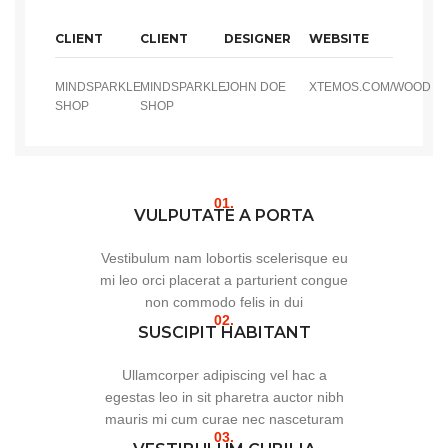
CLIENT
CLIENT
DESIGNER
WEBSITE
MINDSPARKLE
MINDSPARKLE
JOHN DOE
XTEMOS.COM/WOOD
SHOP
SHOP
01.
VULPUTATE A PORTA
Vestibulum nam lobortis scelerisque eu
mi leo orci placerat a parturient congue
non commodo felis in dui
02.
SUSCIPIT HABITANT
Ullamcorper adipiscing vel hac a
egestas leo in sit pharetra auctor nibh
mauris mi cum curae nec nasceturam
03.