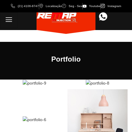
(21) 4106-8747
Localização
Seg - Sex
Youtube
Instagram
Portfolio