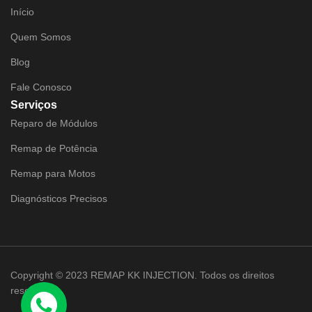
Início
Quem Somos
Blog
Fale Conosco
Serviços
Reparo de Módulos
Remap de Potência
Remap para Motos
Diagnósticos Precisos
Copyright © 2023 REMAP KK INJECTION. Todos os direitos
reservados.