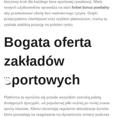
kluczowy krok dla każdego fana sportowej rywalizacji. Wielu
nowych użytkowników sprawdza na start
forbet bonus powitalny
aby przetestować ofertę bez nadmiernego ryzyka. Dzięki
przejrzystemu interfejsowi oraz szybkim płatnościom, marka ta
zyskała stabilną pozycję na polskim rynku.
Bogata oferta
zakładów
sportowych
Platforma ta wyróżnia się przede wszystkim szeroką paletą
dostępnych dyscyplin, od popularnej piłki nożnej po mniej znane
sporty niszowe.
Klienci doceniają regularne aktualizacje kursów
,
które pozwalają na reagowanie na dynamiczne zmiany podczas