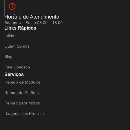
Horário de Atendimento
Segunda – Sexta:
08:00 – 18:00
Links Rápidos
Início
Quem Somos
Blog
Fale Conosco
Serviços
Reparo de Módulos
Remap de Potência
Remap para Motos
Diagnósticos Precisos