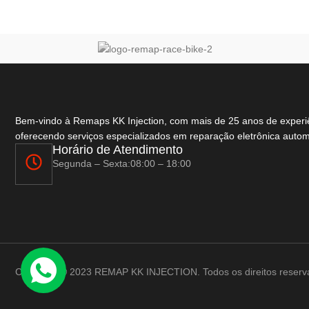
Bem-vindo à Remaps KK Injection, com mais de 25 anos de experi
oferecendo serviços especializados em reparação eletrônica autom
Horário de Atendimento
Segunda – Sexta:
08:00 – 18:00
Copyright © 2023 REMAP KK INJECTION. Todos os direitos reserv