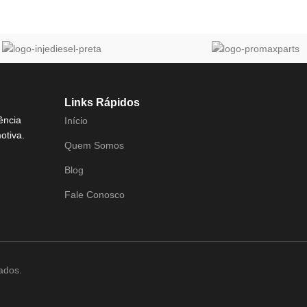
Links Rápidos
ência
Início
otiva.
Quem Somos
Blog
Fale Conosco
ados.