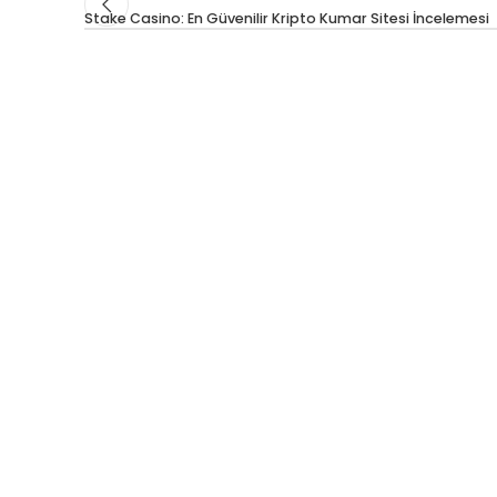
Stake Casino: En Güvenilir Kripto Kumar Sitesi İncelemesi