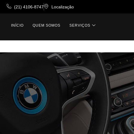
(21) 4106-8747
Localização
INÍCIO
QUEM SOMOS
SERVIÇOS