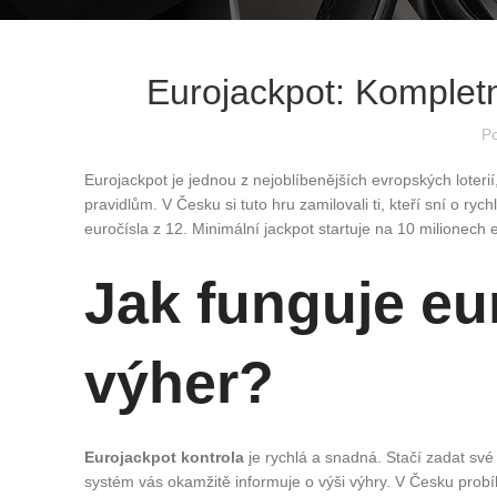
Eurojackpot: Kompletn
Po
Eurojackpot je jednou z nejoblíbenějších evropských loter
pravidlům. V Česku si tuto hru zamilovali ti, kteří sní o ryc
euročísla z 12. Minimální jackpot startuje na 10 milionech
Jak funguje eu
výher?
Eurojackpot kontrola
je rychlá a snadná. Stačí zadat své t
systém vás okamžitě informuje o výši výhry. V Česku probí