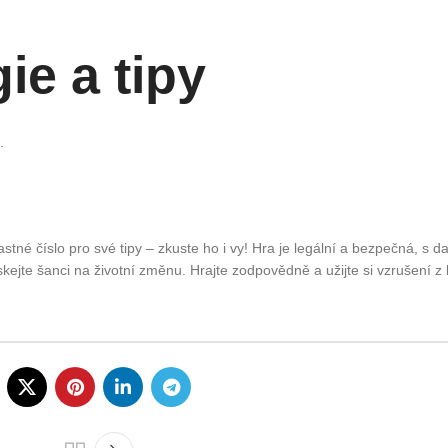
ie a tipy
.
astné číslo pro své tipy – zkuste ho i vy! Hra je legální a bezpečná, s 
skejte šanci na životní změnu. Hrajte zodpovědně a užijte si vzrušení z 