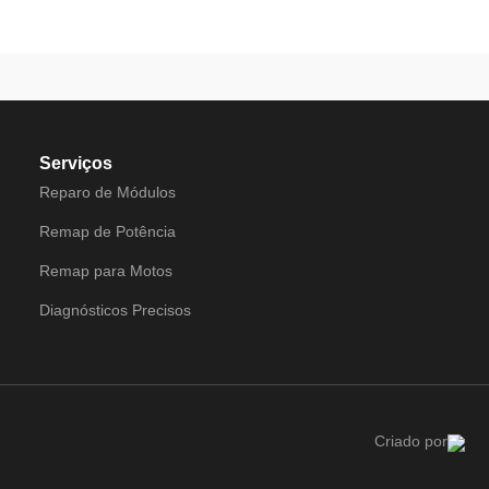
Serviços
Reparo de Módulos
Remap de Potência
Remap para Motos
Diagnósticos Precisos
Criado por