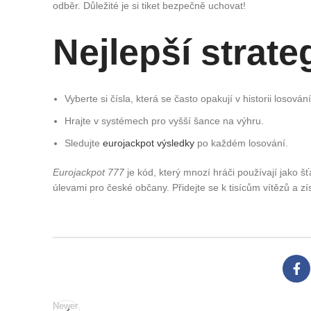
odběr. Důležité je si tiket bezpečně uchovat!
Nejlepší strateg
Vyberte si čísla, která se často opakují v historii losování
Hrajte v systémech pro vyšší šance na výhru.
Sledujte
eurojackpot výsledky
po každém losování.
Eurojackpot 777
je kód, který mnozí hráči používají jako šť
úlevami pro české občany. Přidejte se k tisícům vítězů a zí
Newer