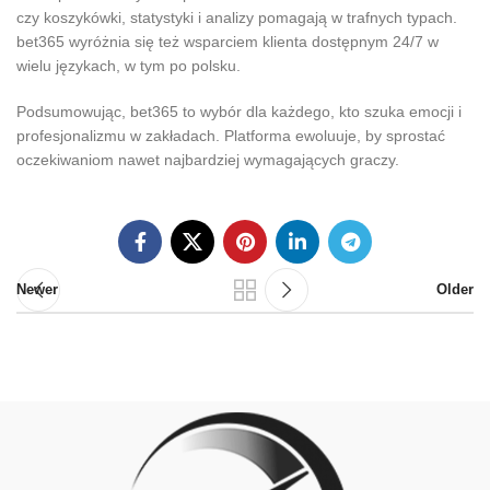
czy koszykówki, statystyki i analizy pomagają w trafnych typach.
bet365 wyróżnia się też wsparciem klienta dostępnym 24/7 w
wielu językach, w tym po polsku.
Podsumowując, bet365 to wybór dla każdego, kto szuka emocji i
profesjonalizmu w zakładach. Platforma ewoluuje, by sprostać
oczekiwaniom nawet najbardziej wymagających graczy.
Newer
Older