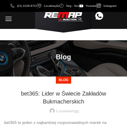
(21) 4106-8747
Localização
Seg - Sex
Youtube
Instagram
Blog
BLOG
bet365: Lider w Świecie Zakładów
Bukmacherskich
Lucaswangg
bet365 to jeden z najbardziej rozpoznawalnych marek na